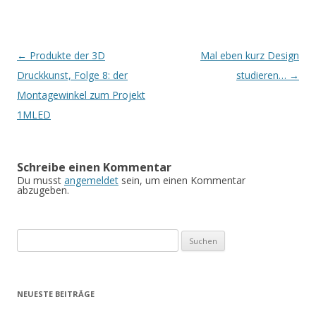
Beitrags-
←
Produkte der 3D
Mal eben kurz Design
Navigation
Druckkunst, Folge 8: der
studieren…
→
Montagewinkel zum Projekt
1MLED
Schreibe einen Kommentar
Du musst
angemeldet
sein, um einen Kommentar
abzugeben.
Suchen
nach:
NEUESTE BEITRÄGE